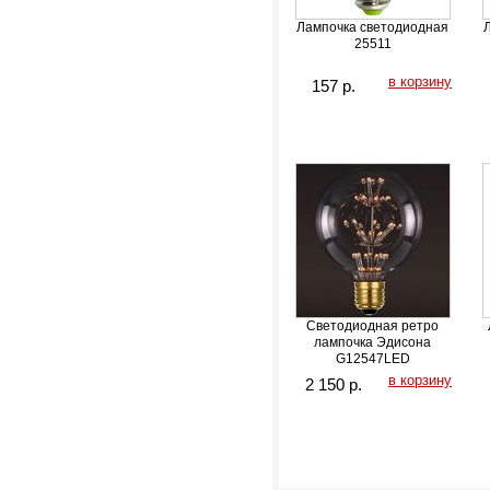
Лампочка светодиодная
25511
в корзину
157
р.
Светодиодная ретро
лампочка Эдисона
G12547LED
в корзину
2 150
р.