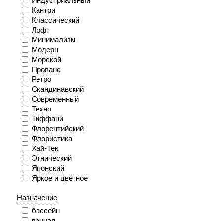
Индустриальный
Кантри
Классический
Лофт
Минимализм
Модерн
Морской
Прованс
Ретро
Скандинавский
Современный
Техно
Тиффани
Флорентийский
Флористика
Хай-Тек
Этнический
Японский
Яркое и цветное
Назначение
бассейн
ванная