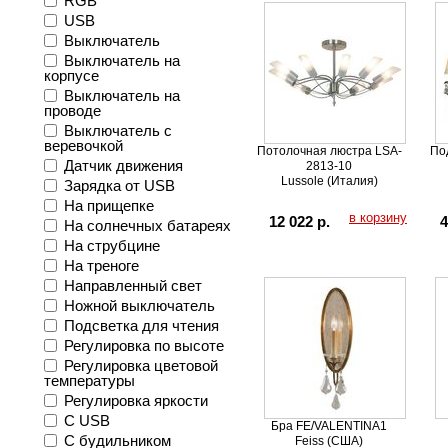
RGB
USB
Выключатель
Выключатель на
корпусе
Выключатель на
проводе
Выключатель с
веревочкой
Потолочная люстра LSA-
По
Датчик движения
2813-10
Lussole (Италия)
Зарядка от USB
На прищепке
в корзину
12 022 р.
4
На солнечных батареях
На струбцине
На треноге
Направленный свет
Ножной выключатель
Подсветка для чтения
Регулировка по высоте
Регулировка цветовой
температуры
Регулировка яркости
С USB
Бра FE/VALENTINA1
С будильником
Feiss (США)