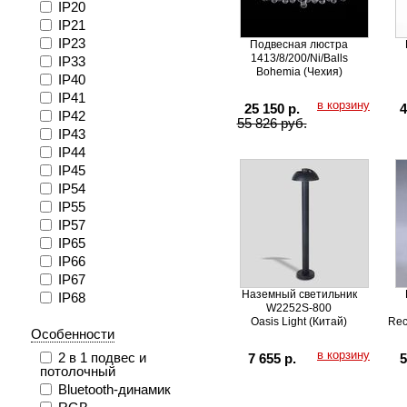
IP20
IP21
IP23
Подвесная люстра
1413/8/200/Ni/Balls
IP33
Bohemia (Чехия)
IP40
IP41
в корзину
25 150 р.
4
IP42
55 826 руб.
IP43
IP44
IP45
IP54
IP55
IP57
IP65
IP66
IP67
Наземный светильник
IP68
W2252S-800
Oasis Light (Китай)
Rec
Особенности
в корзину
2 в 1 подвес и
7 655 р.
5
потолочный
Bluetooth-динамик