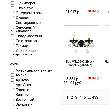
С диммером
С пультом
в корзину
21 017 р.
С термометром
С часами
Светодиодные
Сенсорный
выключатель
Складываемый
Со столиком
Таймер
Управление
смартфоном
Бра W110202/2black
Ла
Стиль
Donolux (Италия)
Американский винтаж
Ампир
в корзину
5 851 р.
Ар нуво
22 405 руб.
Арт-Деко
Барокко
Винтаж
1
2
3
4
5
433
...
Восточный
Замковый