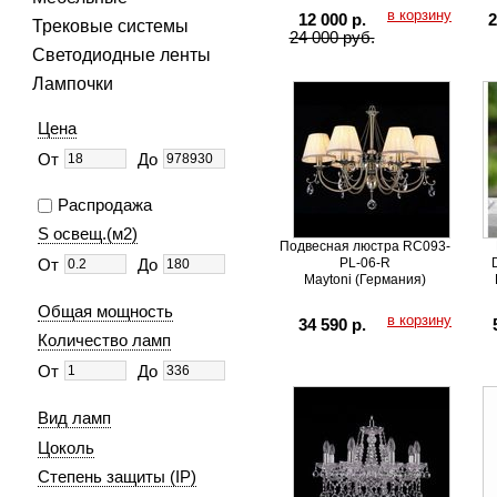
в корзину
12 000 р.
2
Трековые системы
24 000 руб.
Светодиодные ленты
Лампочки
Цена
От
До
Распродажа
S освещ.(м2)
Подвесная люстра RC093-
От
До
PL-06-R
Maytoni (Германия)
Общая мощность
в корзину
34 590 р.
Количество ламп
От
До
Вид ламп
Цоколь
Степень защиты (IP)