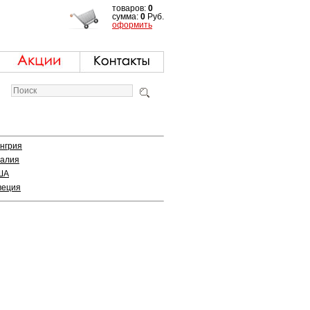
товаров:
0
сумма:
0
Руб.
оформить
нгрия
алия
ША
еция