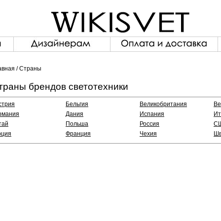
авная
/ Страны
траны брендов светотехники
стрия
Бельгия
Великобритания
Ве
рмания
Дания
Испания
Ит
тай
Польша
Россия
С
рция
Франция
Чехия
Шв