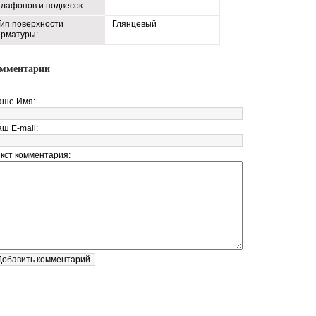
плафонов и подвесок:
Тип поверхности
Глянцевый
арматуры:
мментарии
аше Имя:
ш E-mail:
екст комментария: