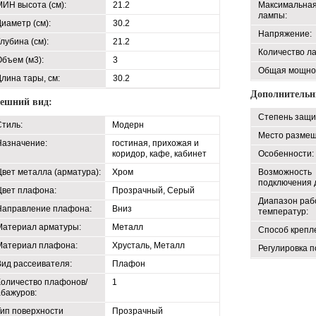
МИН высота (см):
21.2
Максимальна
лампы:
иаметр (см):
30.2
Напряжение:
лубина (см):
21.2
Количество л
Объем (м3):
3
Общая мощно
Длина тары, см:
30.2
Дополнительн
ешний вид:
Степень защит
Стиль:
Модерн
Место размещ
Назначение:
гостиная, прихожая и
коридор, кафе, кабинет
Особенности:
Цвет металла (арматура):
Хром
Возможность
подключения 
Цвет плафона:
Прозрачный, Серый
Диапазон раб
Направление плафона:
Вниз
температур:
Материал арматуры:
Металл
Способ крепл
Материал плафона:
Хрусталь, Металл
Регулировка п
Вид рассеивателя:
Плафон
Количество плафонов/
1
абажуров:
Тип поверхности
Прозрачный