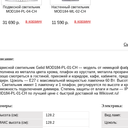
Подвесной светильник
Настенный светильник
MOD184-PL-04-CH
MOD184-WL-02-CH
в корзину
в корзину
31 690
р.
11 590
р.
См
исание:
двесной светильник Gelid MOD184-PL-01-CH — модель от немецкой фабр
полнена из металла цвета хрома, плафон из хрусталя, металла прозрачн
рошо смотреться в гостиной, прихожей и коридоре, кафе, кабинете, пре
дерн. Цоколь — E27 с максимальной мощностью лампочки 60 Вт. Высот
. Светильник имеет 1 лампочку и 1 плафон, регулируется по высоте и к
зможность подключения диммера. Степень защиты от влаги и пыли — IP
D184-PL-01-CH по лучшей цене с быстрой доставкой на Wikisvet.ru!
змеры:
Электрика:
ысота (см):
128.2
Вид ламп:
МАКС высота (см):
128.2
Цоколь: