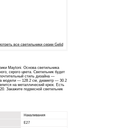
отреть все светильники серии Gelid
ики Maytoni. Основа светильника
ого, серого цвета. Светильник будет
дпочтительный стиль дизайна —
а модели — 128.2 см, диаметр — 30.2
репится на металлический крюк. Есть
20. Закажите подвесной светильник
Накаливания
E27