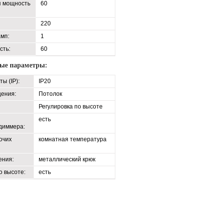
я мощность
60
220
амп:
1
сть:
60
ые параметры:
ы (IP):
IP20
ения:
Потолок
Регулировка по высоте
есть
диммера:
очих
комнатная температура
ения:
металлический крюк
о высоте:
есть