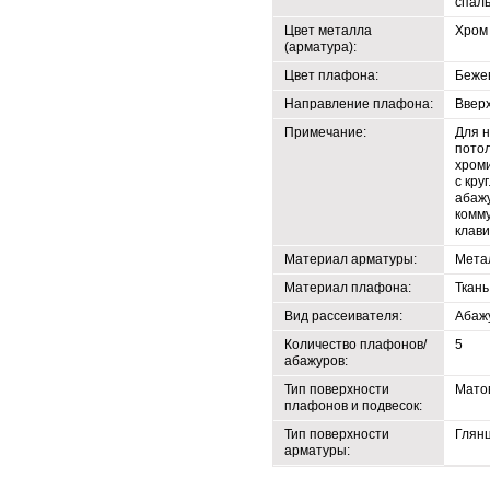
спал
Цвет металла
Хром
(арматура):
Цвет плафона:
Беже
Направление плафона:
Ввер
Примечание:
Для 
пото
хром
с кру
абаж
комму
клав
Материал арматуры:
Мета
Материал плафона:
Ткань
Вид рассеивателя:
Абаж
Количество плафонов/
5
абажуров:
Тип поверхности
Мато
плафонов и подвесок:
Тип поверхности
Глян
арматуры: