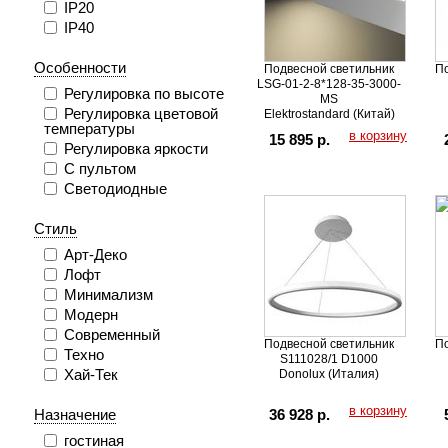
IP20
IP40
Особенности
Подвесной светильник
По
LSG-01-2-8*128-35-3000-
Регулировка по высоте
MS
Регулировка цветовой
Elektrostandard (Китай)
температуры
в корзину
15 895 р.
Регулировка яркости
С пультом
Светодиодные
Стиль
Арт-Деко
Лофт
Минимализм
Модерн
Современный
Подвесной светильник
По
Техно
S111028/1 D1000
Хай-Тек
Donolux (Италия)
в корзину
36 928 р.
Назначение
гостиная