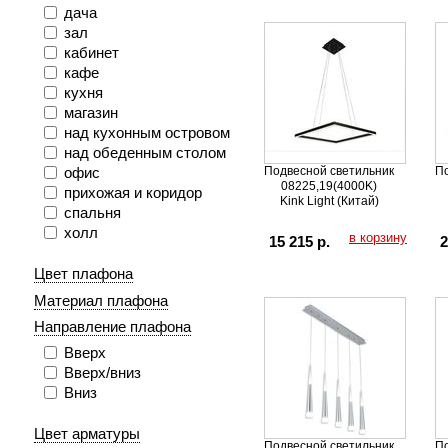
дача
зал
кабинет
кафе
кухня
магазин
над кухонным островом
над обеденным столом
Подвесной светильник
По
офис
08225,19(4000K)
прихожая и коридор
Kink Light (Китай)
спальня
холл
в корзину
15 215 р.
2
Цвет плафона
Материал плафона
Направление плафона
Вверх
Вверх/вниз
Вниз
Цвет арматуры
Подвесной светильник
По