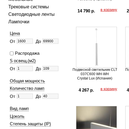
Трековые системы
в корзину
14 790 р.
2
Светодиодные ленты
Лампочки
Цена
От
До
Распродажа
S освещ.(м2)
От
До
Подвесной светильник CLT
По
037C600 WH-WH
Crystal Lux (Испания)
Общая мощность
Количество ламп
в корзину
4 267 р.
4
От
До
Вид ламп
Цоколь
Степень защиты (IP)