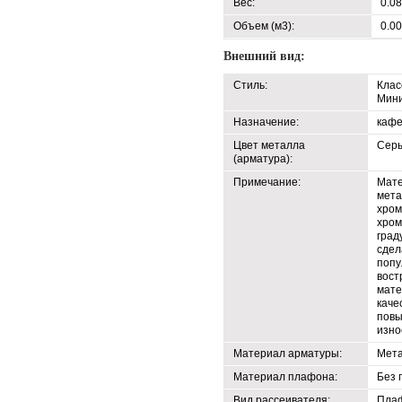
Вес:
0.08
Объем (м3):
0.0
Внешний вид:
Стиль:
Клас
Мин
Назначение:
кафе
Цвет металла
Серы
(арматура):
Примечание:
Мате
мета
хром
хром
град
сдел
попу
вост
мате
каче
повы
изно
Материал арматуры:
Мет
Материал плафона:
Без 
Вид рассеивателя:
Пла