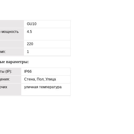
GU10
я мощность
4.5
220
амп:
1
ые параметры:
ы (IP):
IP66
ения:
Стена, Пол, Улица
очих
уличная температура