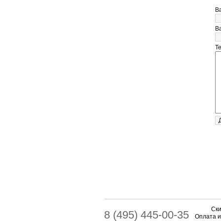
В
Ва
Т
Ски
8 (495) 445-00-35
Оплата и