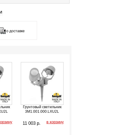
и
о доставке
ильник
Грунтовый светильник
XU2L
3M1.001.000.LXU2L
корзину
в корзину
11 003
р.