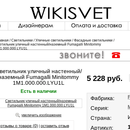
авная
/
Светильники
/
Уличные светильники
/
Фасадные светильники
/
етильник уличный настенный/наземный Fumagalli Minitommy
1.000.000.LYU1L
ветильник уличный настенный/
наземный Fumagalli Minitommy
5 228
руб.
1M1.000.000.LYU1L
Есть в наличии
Фабрика:
Серия:
увеличить изображение
Страна:
отзывы о товаре (0)
оставить отзыв
|
Артикул: