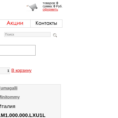
товаров:
0
сумма:
0
Руб.
оформить
В корзину
Fumagalli
Minitommy
Италия
1M1.000.000.LXU1L