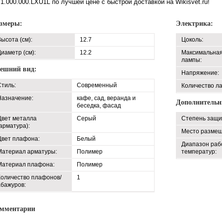
1.000.000.LXU1L по лучшей цене с быстрой доставкой на Wikisvet.ru!
змеры:
Электрика:
ысота (см):
12.7
Цоколь:
иаметр (см):
12.2
Максимальна
лампы:
ешний вид:
Напряжение:
Стиль:
Современный
Количество л
Назначение:
кафе, сад, веранда и
Дополнительн
беседка, фасад
Цвет металла
Серый
Степень защит
арматура):
Место размещ
Цвет плафона:
Белый
Диапазон раб
Материал арматуры:
Полимер
температур:
Материал плафона:
Полимер
Количество плафонов/
1
абажуров:
мментарии