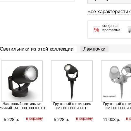
Все характеристик
скидочная
программа
Cветильники из этой коллекции
Лампочки
Настенный светильник
Грунтовый светильник
Грунтовый свет
личный 1M1.000.000.AXU1L
1M1.001.000.AXU1L
3M1.001.000.A
в корзину
в корзину
в 
5 228
р.
5 228
р.
11 003
р.