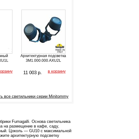
чный
Архитектурная подсветка
XU1L
3M1.000.000.AXU2L
корзину
в корзину
11 003
р.
ь все светильники серии Minitommy
брики Fumagalli. Основа светильника
а на размещение в кафе, саду,
нный. Цоколь — GU10 с максимальной
ажите архитектурную подсветку