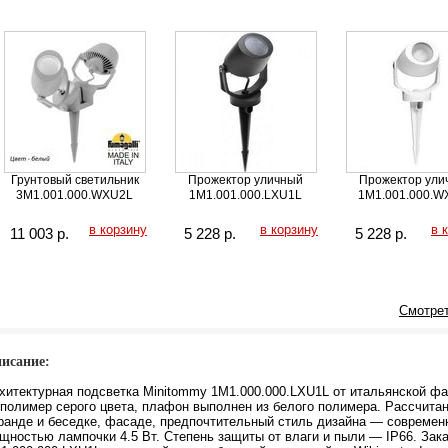
Грунтовый светильник
Прожектор уличный
Прожектор ули
3M1.001.000.WXU2L
1M1.001.000.LXU1L
1M1.001.000.W
в корзину
в корзину
в 
11 003
р.
5 228
р.
5 228
р.
Смотрет
исание:
хитектурная подсветка Minitommy 1M1.000.000.LXU1L от итальянской фа
полимер серого цвета, плафон выполнен из белого полимера. Рассчитан
ранде и беседке, фасаде, предпочтительный стиль дизайна — совреме
щностью лампочки 4.5 Вт. Степень защиты от влаги и пыли — IP66. Зак