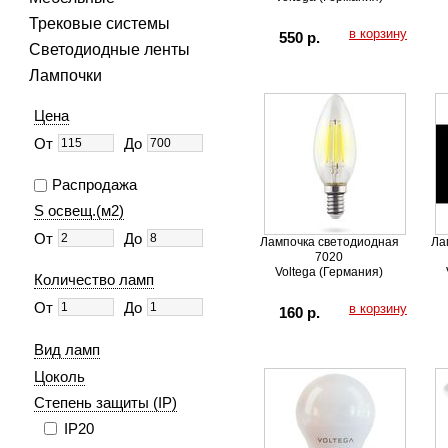
Трековые системы
в корзину
550 р.
Светодиодные ленты
Лампочки
Цена
От
До
Распродажа
S освещ.(м2)
От
До
Лампочка светодиодная
Ла
7020
Voltega (Германия)
Количество ламп
От
До
в корзину
160 р.
Вид ламп
Цоколь
Степень защиты (IP)
IP20