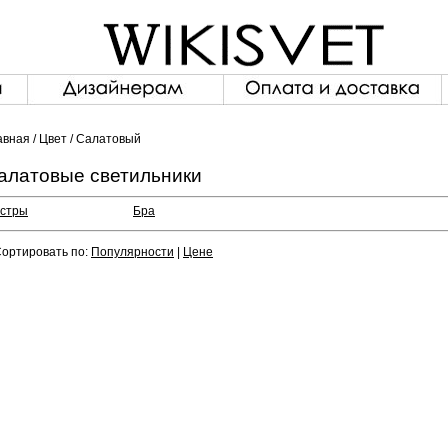
авная
/
Цвет
/ Салатовый
алатовые светильники
стры
Бра
ортировать по:
Популярности
|
Цене