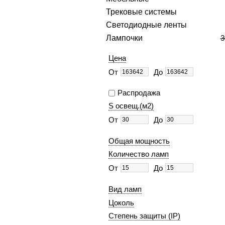
Трековые системы
Светодиодные ленты
Лампочки
3
Цена
От
До
Распродажа
S освещ.(м2)
От
До
Общая мощность
Количество ламп
От
До
Вид ламп
Цоколь
Степень защиты (IP)