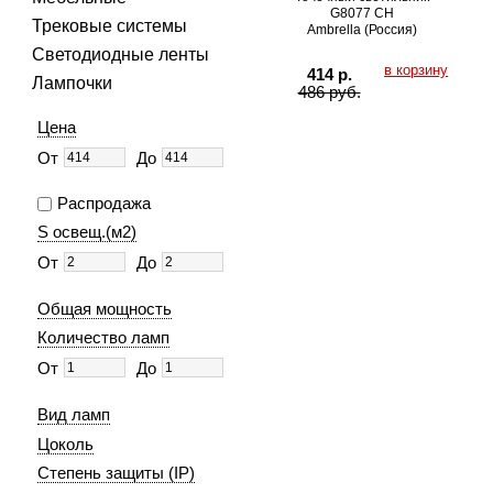
G8077 CH
Трековые системы
Ambrella (Россия)
Светодиодные ленты
в корзину
414 р.
Лампочки
486 руб.
Цена
От
До
Распродажа
S освещ.(м2)
От
До
Общая мощность
Количество ламп
От
До
Вид ламп
Цоколь
Степень защиты (IP)